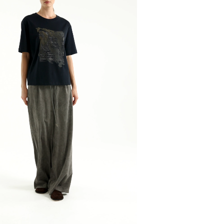
и, чтобы согласовать детали по доставке заказа.
 проверить соответствие заказа и качество, а та
ут.
соответствует данным вашего заказа (размер, цвет
стоимость доставки оплачивается.
на странице - достаточно ввести город.
звание города:
 с магазинов в Москве на фирменные магазины M.R
йзинг) доступно 4 единицы товара.
самовывоза из магазина партнера. Такой товар до