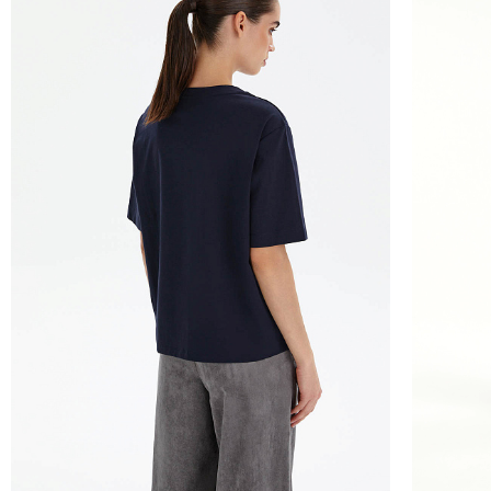
Курьер предварительно созванивается с вам
Вы имеете право открыть заказ до оплаты,
этой опцией. На примерку отводится 15 мин
Доставка не оплачивается, если товар не 
повреждения.
При отказе от заказа не по вине продавца 
Тариф рассчитывается в корзине и в форме 
Чтобы узнать стоимость доставки, введите на
Курьерская доставка Dalli 200 руб.
Самовывоз из пункта выдачи СДЭК 100 руб.
Перемещение товара, участвующего в Sale,
Москву также запрещено).
Для доставки в магазины-партнеры (франча
Часть товаров со скидкой не доступны для 
адресную доставку или в ПВЗ.