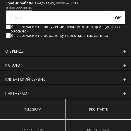
График работы: ежедневно, 09:00 — 21:00
Регионы России, Московская обл., Ленинградская обл.
Обхват бёдер
— измеряют в горизонтальной плоскости по
связь
8 800 222 88 86
наиболее выступающим точкам ягодиц.
Предварительно на сайте через платежную систему
OK
Intellect Money.
Даю согласие на получение рекламно-информационных
рассылок
Даю согласие на обработку персональных данных
О БРЕНДЕ
КАТАЛОГ
КЛИЕНТСКИЙ СЕРВИС
ПАРТНЁРАМ
TELEGRAM
ВКОНТАКТЕ
ЯНДЕКС.ДЗЕН
ЯНДЕКС.РИТМ