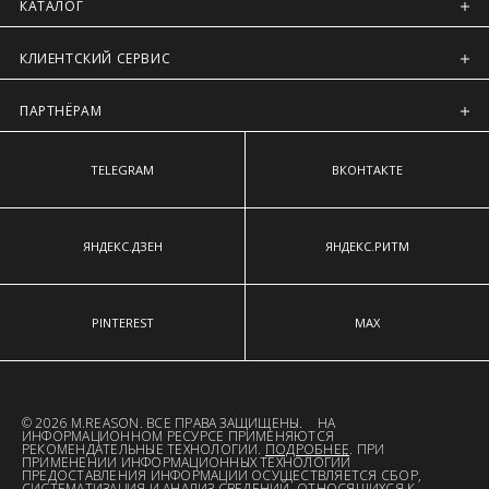
Регионы России, Московская обл., Ленинградская обл.
КАТАЛОГ
Предварительно на сайте через платежную систему
КЛИЕНТСКИЙ СЕРВИС
Intellect Money.
ПАРТНЁРАМ
TELEGRAM
ВКОНТАКТЕ
ЯНДЕКС.ДЗЕН
ЯНДЕКС.РИТМ
PINTEREST
MAX
© 2026 M.REASON. ВСЕ ПРАВА ЗАЩИЩЕНЫ. НА
ИНФОРМАЦИОННОМ РЕСУРСЕ ПРИМЕНЯЮТСЯ
РЕКОМЕНДАТЕЛЬНЫЕ ТЕХНОЛОГИИ.
ПОДРОБНЕЕ
. ПРИ
ПРИМЕНЕНИИ ИНФОРМАЦИОННЫХ ТЕХНОЛОГИЙ
ПРЕДОСТАВЛЕНИЯ ИНФОРМАЦИИ ОСУЩЕСТВЛЯЕТСЯ СБОР,
СИСТЕМАТИЗАЦИЯ И АНАЛИЗ СВЕДЕНИЙ, ОТНОСЯЩИХСЯ К