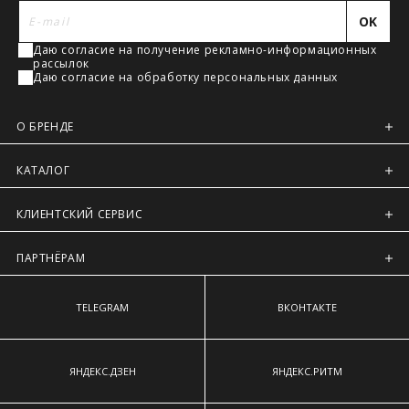
Регионы России, Московская обл., Ленинградская обл.
наиболее выступающим точкам ягодиц.
OK
Предварительно на сайте через платежную систему
Даю согласие на получение рекламно-информационных
Intellect Money.
рассылок
Даю согласие на обработку персональных данных
О БРЕНДЕ
КАТАЛОГ
КЛИЕНТСКИЙ СЕРВИС
ПАРТНЁРАМ
TELEGRAM
ВКОНТАКТЕ
ЯНДЕКС.ДЗЕН
ЯНДЕКС.РИТМ