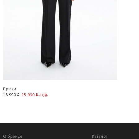
Брюки
18 990
15 990
Скидка
-16%
i
i
О бренде
Каталог