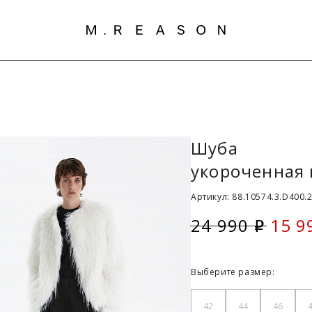
Шуба
укороченная 
Артикул: 88.10574.3.D400.2
24 990
15 9
i
Скид
Выберите размер:
42
44
46