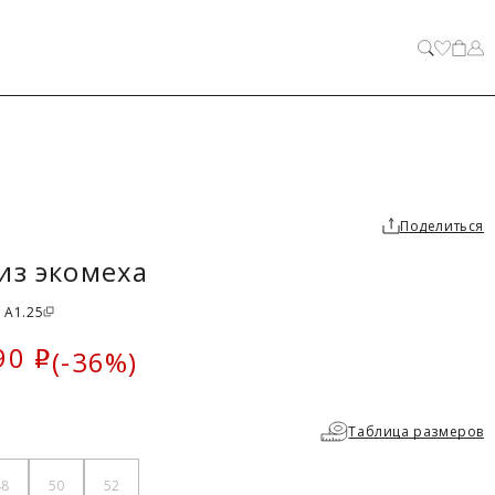
ЗАКРЫТЬ
Поделиться
из экомеха
 A1.25
90
(-36%)
i
ка
Таблица размеров
48
50
52