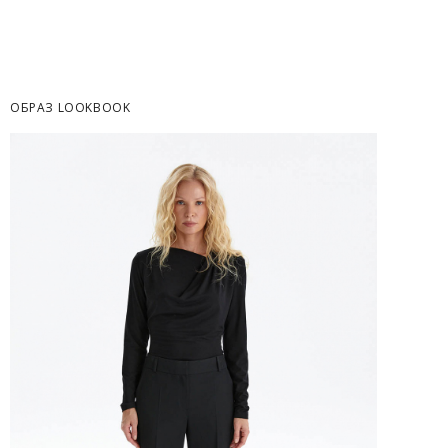
Часть товаров со скидкой не доступны для 
адресную доставку или в ПВЗ.
Срок доставки товаров в регионы может бы
курьерскими службами.
ОБРАЗ LOOKBOOK
ОПЛАТА
Москва
Оплата производится в момент получения з
Предварительно на сайте через платежную си
Регионы России, Московская обл., Ленингра
Предварительно на сайте через платежную си