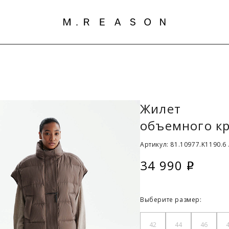
Жилет
объемного кр
Артикул: 81.10977.K1190.6
34 990
i
Выберите размер:
42
44
46