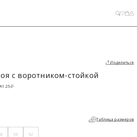
ЗАКРЫТЬ
Поделиться
оя с воротником-стойкой
 A1.25
Таблица размеров
48
50
52