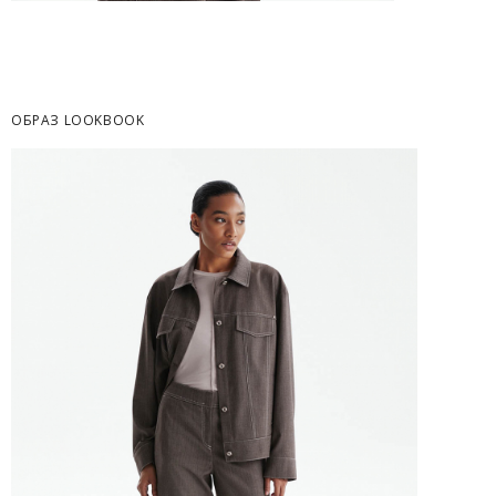
Часть товаров со скидкой не доступны для 
адресную доставку или в ПВЗ.
Срок доставки товаров в регионы может бы
курьерскими службами.
ОБРАЗ LOOKBOOK
ОПЛАТА
Москва
Оплата производится в момент получения з
Предварительно на сайте через платежную си
Регионы России, Московская обл., Ленингра
Предварительно на сайте через платежную си