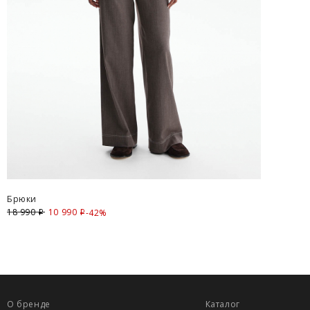
Брюки
18 990
10 990
Скидка
-42%
i
i
О бренде
Каталог