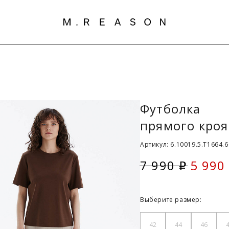
Футболка
прямого кроя
Артикул: 6.10019.5.T1664.6
7 990
5 990
i
Скидк
Выберите размер:
42
44
46