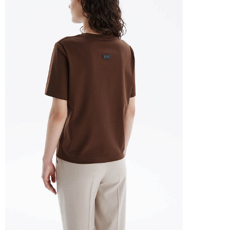
Курьер предварительно созванивается с вам
Вы имеете право открыть заказ до оплаты,
этой опцией. На примерку отводится 15 мин
Доставка не оплачивается, если товар не 
повреждения.
При отказе от заказа не по вине продавца 
Тариф рассчитывается в корзине и в форме 
Чтобы узнать стоимость доставки, введите на
Курьерская доставка Dalli 200 руб.
Самовывоз из пункта выдачи СДЭК 100 руб.
Перемещение товара, участвующего в Sale,
Москву также запрещено).
Для доставки в магазины-партнеры (франча
Часть товаров со скидкой не доступны для 
адресную доставку или в ПВЗ.