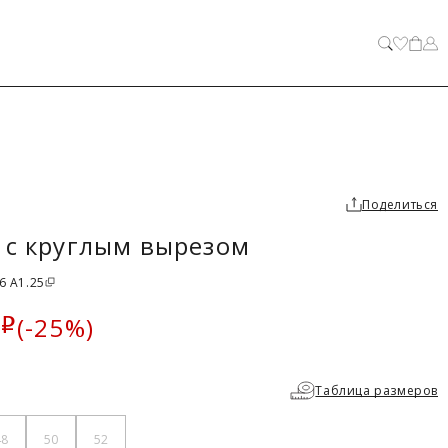
ЗАКРЫТЬ
Поделиться
 с круглым вырезом
6 A1.25
(-25%)
i
а
Таблица размеров
48
50
52