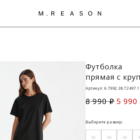
Футболка
прямая с кру
Артикул: 6.7992.38.T2497.1
8 990
5 990
i
Скидк
Выберите размер:
42
44
46