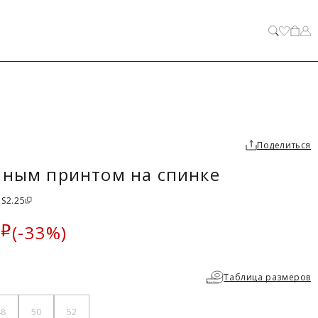
ЗАКРЫТЬ
Поделиться
пным принтом на спинке
 S2.25
(-33%)
i
а
Таблица размеров
48
50
52