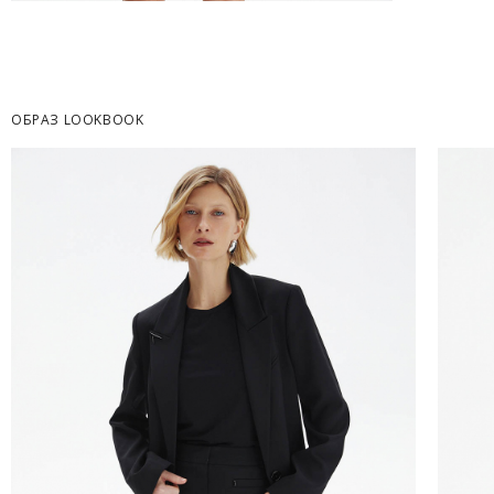
Часть товаров со скидкой не доступны для 
адресную доставку или в ПВЗ.
Срок доставки товаров в регионы может бы
курьерскими службами.
ОБРАЗ LOOKBOOK
ОПЛАТА
Москва
Оплата производится в момент получения з
Предварительно на сайте через платежную си
Регионы России, Московская обл., Ленингра
Предварительно на сайте через платежную си