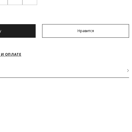
у
Нравится
 И ОПЛАТЕ
10% Спандекс