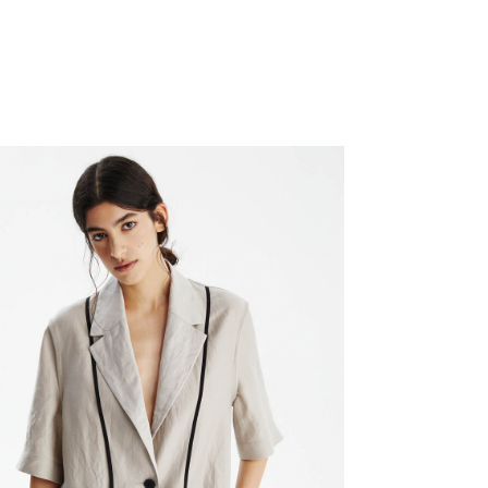
самовывоза из магазина партнера. Такой товар до
ть увеличен. Компания "М Ризон" не несет ответст
аказа наличными или банковской картой.
стему Intellect Money.
дская обл.
стему Intellect Money.