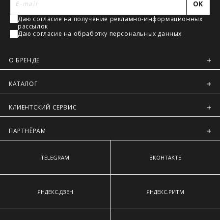
наиболее выступающим точкам ягодиц.
OK
Регионы России, Московская обл., Ленинградская обл.
Даю согласие на получение рекламно-информационных
Предварительно на сайте через платежную систему
рассылок
Intellect Money.
Даю согласие на обработку персональных данных
О БРЕНДЕ
КАТАЛОГ
КЛИЕНТСКИЙ СЕРВИС
ПАРТНЁРАМ
TELEGRAM
ВКОНТАКТЕ
ЯНДЕКС.ДЗЕН
ЯНДЕКС.РИТМ