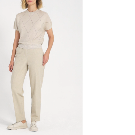
 больше — то наши менеджеры всё посчитают и раз
о всё приедет вместе в один день.
ии (см)
66-68
70-72
74-76
80-82
84-86
З
и, чтобы согласовать детали по доставке заказа.
ер (см)
92
96
100
104
108
 проверить соответствие заказа и качество, а та
ут.
соответствует данным вашего заказа (размер, цвет
ди
— измеряют строго в
ной плоскости, те сантиметровая
стоимость доставки оплачивается.
ельно полу, спереди лента
на странице - достаточно ввести город.
рез выступающие точки грудных
ии
— измеряют в горизонтальной
звание города:
измерительная лента проходит над
где самое узкое место фигуры.
ер
— измеряют в горизонтальной
о наиболее выступающим точкам
 с магазинов в Москве на фирменные магазины M.R
йзинг) доступно 4 единицы товара.