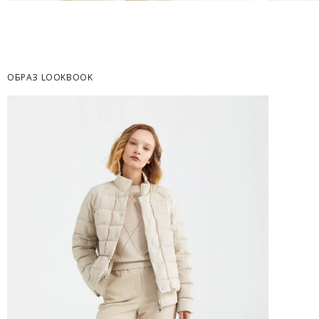
Часть товаров со скидкой не доступны для 
адресную доставку или в ПВЗ.
Срок доставки товаров в регионы может бы
курьерскими службами.
ОБРАЗ LOOKBOOK
ОПЛАТА
Москва
Оплата производится в момент получения з
Предварительно на сайте через платежную си
Регионы России, Московская обл., Ленингра
Предварительно на сайте через платежную си