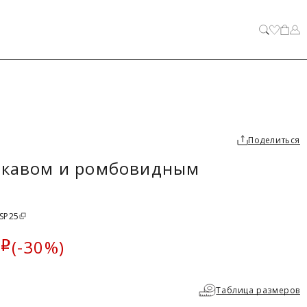
ЗАКРЫТЬ
Поделиться
рукавом и ромбовидным
 SP25
(-30%)
i
а
Таблица размеров