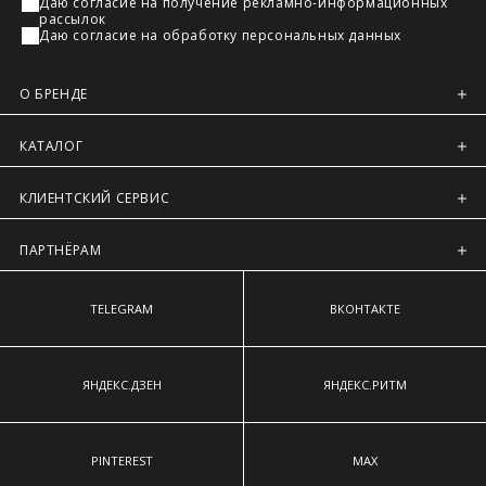
Даю согласие на получение рекламно-информационных
Регионы России, Московская обл., Ленинградская обл.
рассылок
Даю согласие на обработку персональных данных
Предварительно на сайте через платежную систему
Intellect Money.
О БРЕНДЕ
КАТАЛОГ
КЛИЕНТСКИЙ СЕРВИС
ПАРТНЁРАМ
TELEGRAM
ВКОНТАКТЕ
ЯНДЕКС.ДЗЕН
ЯНДЕКС.РИТМ
PINTEREST
MAX