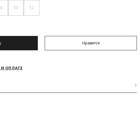
48
50
52
у
Нравится
 И ОПЛАТЕ
АКРЫТЬ