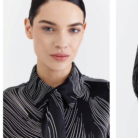
Курьер предварительно созванивается с вам
Вы имеете право открыть заказ до оплаты,
этой опцией. На примерку отводится 15 мин
Доставка не оплачивается, если товар не 
повреждения.
При отказе от заказа не по вине продавца 
Тариф рассчитывается в корзине и в форме 
Чтобы узнать стоимость доставки, введите на
Курьерская доставка Dalli 200 руб.
Самовывоз из пункта выдачи СДЭК 100 руб.
Перемещение товара, участвующего в Sale,
Москву также запрещено).
Для доставки в магазины-партнеры (франча
Часть товаров со скидкой не доступны для 
адресную доставку или в ПВЗ.