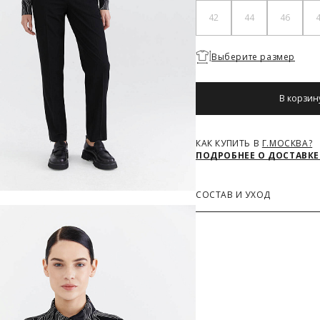
42
44
46
Необходимо
Выберите размер
выбрать
размер
В корзин
КАК КУПИТЬ В
Г.МОСКВА?
ПОДРОБНЕЕ О ДОСТАВКЕ
СОСТАВ И УХОД
Основная ткань
60% Район, 40% Вискоза
З
РАЗМЕРОВ