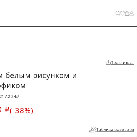
ЗАКРЫТЬ
Поделиться
м белым рисунком и
рфиком
21 A2.24
0
(-38%)
i
ка
Таблица размеров