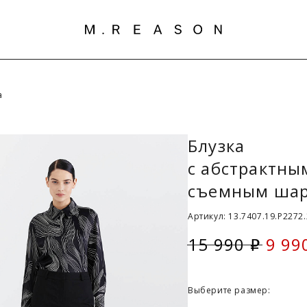
а
Блузка
с абстрактны
съемным ша
Артикул: 13.7407.19.P2272.
15 990
9 99
i
Скид
Выберите размер: