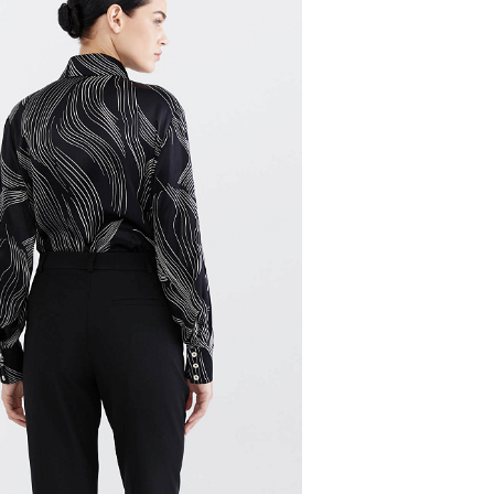
и, чтобы согласовать детали по доставке заказа.
 проверить соответствие заказа и качество, а та
ут.
соответствует данным вашего заказа (размер, цвет
стоимость доставки оплачивается.
на странице - достаточно ввести город.
звание города:
 с магазинов в Москве на фирменные магазины M.R
йзинг) доступно 4 единицы товара.
самовывоза из магазина партнера. Такой товар до