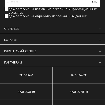
наиболее выступающим точкам ягодиц.
OK
Регионы России, Московская обл., Ленинградская обл.
Даю согласие на получение рекламно-информационных
Предварительно на сайте через платежную систему
рассылок
Intellect Money.
Даю согласие на обработку персональных данных
О БРЕНДЕ
КАТАЛОГ
КЛИЕНТСКИЙ СЕРВИС
ПАРТНЁРАМ
TELEGRAM
ВКОНТАКТЕ
ЯНДЕКС.ДЗЕН
ЯНДЕКС.РИТМ