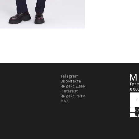
Telegram
Обр
ВКонтакте
связ
Граф
Яндекс.Дзен
8 80
Pinterest
Яндекс Ритм
MAX
Да
Да