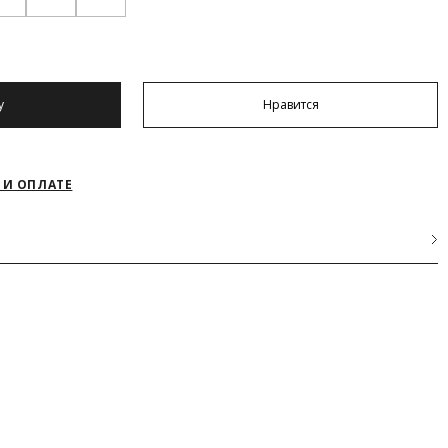
у
Нравится
 И ОПЛАТЕ
за, 6% Эластан
оза
лы отделки
за, 6% Эластан