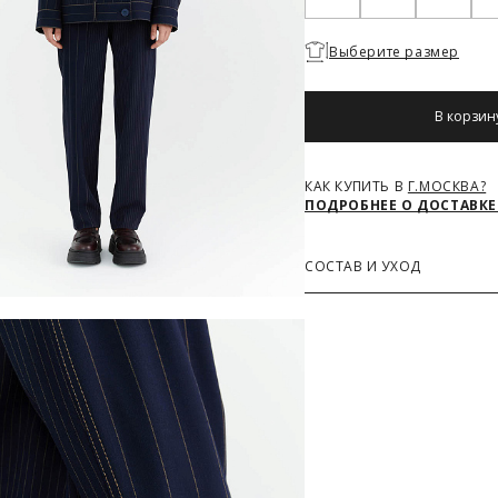
Необходимо
Выберите размер
выбрать
размер
В корзин
КАК КУПИТЬ В
Г.МОСКВА?
ПОДРОБНЕЕ О ДОСТАВКЕ
СОСТАВ И УХОД
Основная ткань
66% Полиэстер, 28% Виско
Подкладка
58% Полиэстер, 42% Виск
Дополнительные материа
66% Полиэстер, 28% Виско