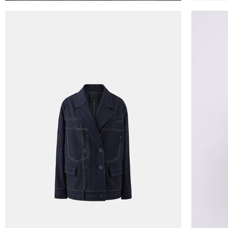
Часть товаров со скидкой не доступны для 
адресную доставку или в ПВЗ.
Срок доставки товаров в регионы может бы
курьерскими службами.
ОПЛАТА
Москва
Оплата производится в момент получения з
Предварительно на сайте через платежную си
Регионы России, Московская обл., Ленингра
Предварительно на сайте через платежную си