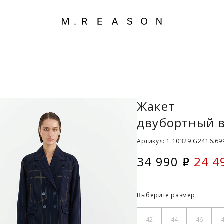
Жакет
двубортный в
Артикул: 1.10329.G2416.69
34 990
24 4
i
Скид
Выберите размер:
42
44
46