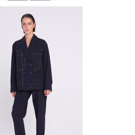
самовывоза из магазина партнера. Такой товар до
ть увеличен. Компания "М Ризон" не несет ответст
аказа наличными или банковской картой.
стему Intellect Money.
дская обл.
стему Intellect Money.