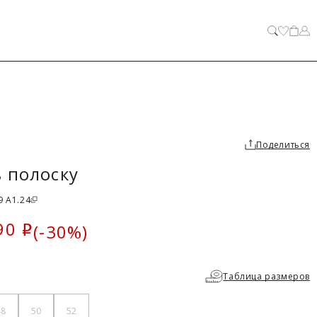
ЗАКРЫТЬ
Поделиться
 полоску
9 A1.24
90
(-30%)
i
ка
Таблица размеров
48
50
52