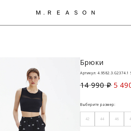
Брюки
Артикул: 4.9582.3.G2374.1 
14 990
5 49
i
Скид
Выберите размер:
42
44
46