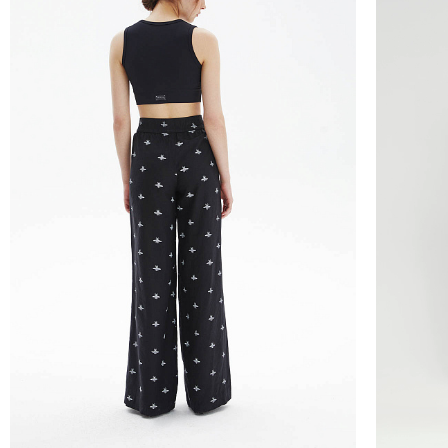
Курьер предварительно созванивается с вам
Вы имеете право открыть заказ до оплаты,
этой опцией. На примерку отводится 15 мин
Доставка не оплачивается, если товар не 
повреждения.
При отказе от заказа не по вине продавца 
Тариф рассчитывается в корзине и в форме 
Чтобы узнать стоимость доставки, введите на
Курьерская доставка Dalli 200 руб.
Самовывоз из пункта выдачи СДЭК 100 руб.
Перемещение товара, участвующего в Sale,
Москву также запрещено).
Для доставки в магазины-партнеры (франча
Часть товаров со скидкой не доступны для 
адресную доставку или в ПВЗ.