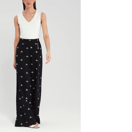
и, чтобы согласовать детали по доставке заказа.
 проверить соответствие заказа и качество, а та
ут.
соответствует данным вашего заказа (размер, цвет
стоимость доставки оплачивается.
на странице - достаточно ввести город.
звание города:
 с магазинов в Москве на фирменные магазины M.R
йзинг) доступно 4 единицы товара.
самовывоза из магазина партнера. Такой товар до