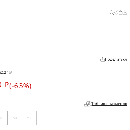
ЗАКРЫТЬ
Поделиться
S2.24
0
(-63%)
i
ка
Таблица размеров
48
50
52