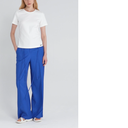
и, чтобы согласовать детали по доставке заказа.
 проверить соответствие заказа и качество, а та
ут.
соответствует данным вашего заказа (размер, цвет
стоимость доставки оплачивается.
на странице - достаточно ввести город.
звание города:
 с магазинов в Москве на фирменные магазины M.R
йзинг) доступно 4 единицы товара.
самовывоза из магазина партнера. Такой товар до