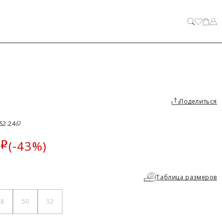
ЗАКРЫТЬ
Поделиться
S2.24
(-43%)
i
а
Таблица размеров
48
50
52