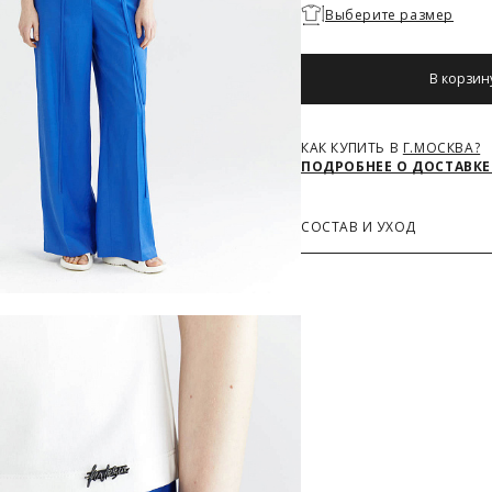
Необходимо
Выберите размер
выбрать
размер
В корзин
КАК КУПИТЬ В
Г.МОСКВА?
ПОДРОБНЕЕ О ДОСТАВКЕ
СОСТАВ И УХОД
Основная ткань
95% Хлопок, 5% Спандекс
З
РАЗМЕРОВ