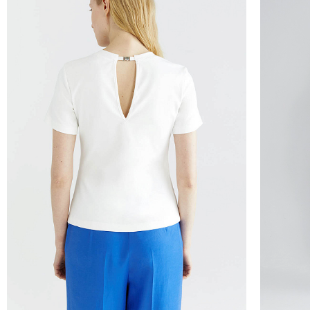
Курьер предварительно созванивается с вам
Вы имеете право открыть заказ до оплаты,
этой опцией. На примерку отводится 15 мин
Доставка не оплачивается, если товар не 
повреждения.
При отказе от заказа не по вине продавца 
Тариф рассчитывается в корзине и в форме 
Чтобы узнать стоимость доставки, введите на
Курьерская доставка Dalli 200 руб.
Самовывоз из пункта выдачи СДЭК 100 руб.
Перемещение товара, участвующего в Sale,
Москву также запрещено).
Для доставки в магазины-партнеры (франча
Часть товаров со скидкой не доступны для 
адресную доставку или в ПВЗ.