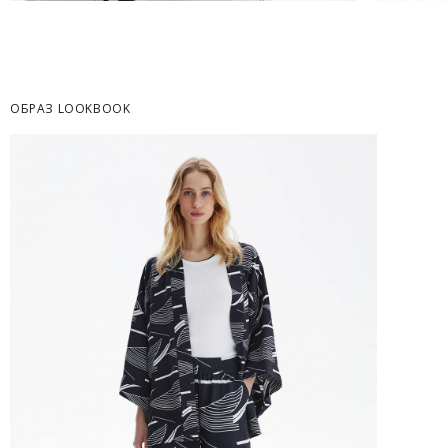
Часть товаров со скидкой не доступны для 
адресную доставку или в ПВЗ.
Срок доставки товаров в регионы может бы
курьерскими службами.
ОБРАЗ LOOKBOOK
ОПЛАТА
Москва
Оплата производится в момент получения з
Предварительно на сайте через платежную си
Регионы России, Московская обл., Ленингра
Предварительно на сайте через платежную си