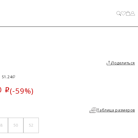
ЗАКРЫТЬ
Поделиться
 S1.24
0
(-59%)
i
ка
Таблица размеров
48
50
52