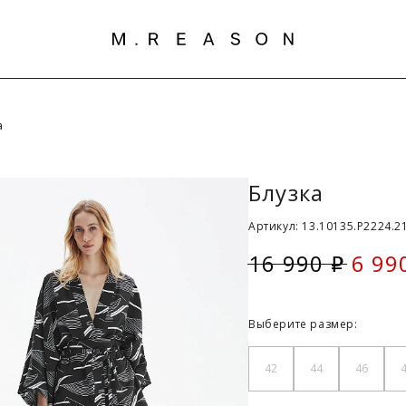
а
Блузка
Артикул: 13.10135.P2224.21
16 990
6 99
i
Скид
Выберите размер:
42
44
46