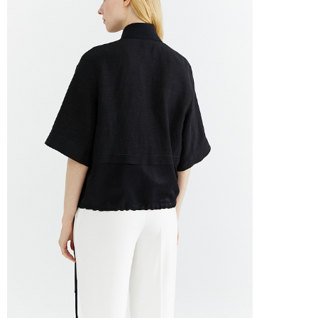
Курьер предварительно созванивается с вам
Вы имеете право открыть заказ до оплаты,
этой опцией. На примерку отводится 15 мин
Доставка не оплачивается, если товар не 
повреждения.
При отказе от заказа не по вине продавца 
Тариф рассчитывается в корзине и в форме 
Чтобы узнать стоимость доставки, введите на
Курьерская доставка Dalli 200 руб.
Самовывоз из пункта выдачи СДЭК 100 руб.
Перемещение товара, участвующего в Sale,
Москву также запрещено).
Для доставки в магазины-партнеры (франча
Часть товаров со скидкой не доступны для 
адресную доставку или в ПВЗ.