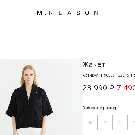
Жакет
Артикул: 1.9655.1.G2215.1 
23 990
7 49
i
Скид
Выберите размер:
42
44
46