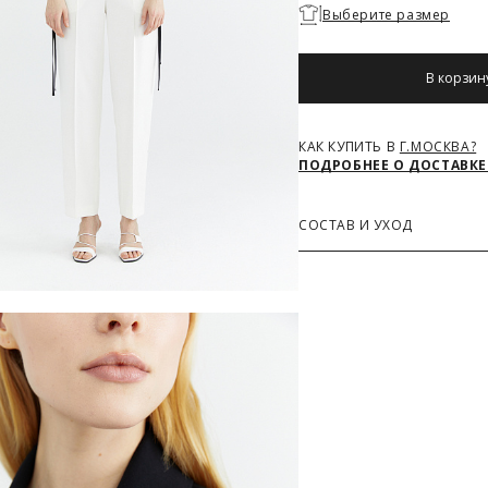
Необходимо
Выберите размер
выбрать
размер
В корзин
КАК КУПИТЬ В
Г.МОСКВА?
ПОДРОБНЕЕ О ДОСТАВКЕ
СОСТАВ И УХОД
Основная ткань
50% Вискоза, 30% Лен, 20
З
РАЗМЕРОВ