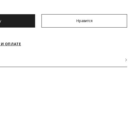
у
Нравится
 И ОПЛАТЕ
% Тенсел
АКРЫТЬ