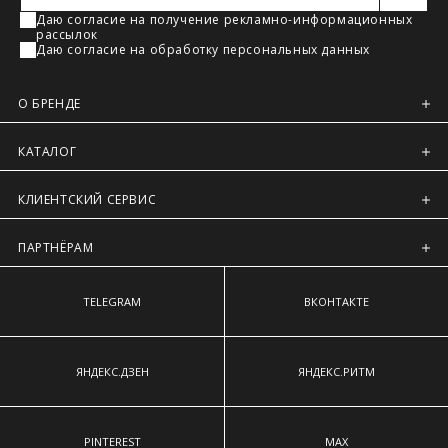
Регионы России, Московская обл., Ленинградская обл.
Даю согласие на получение рекламно-информационных
рассылок
Предварительно на сайте через платежную систему
Даю согласие на обработку персональных данных
Intellect Money.
О БРЕНДЕ
КАТАЛОГ
КЛИЕНТСКИЙ СЕРВИС
ПАРТНЁРАМ
TELEGRAM
ВКОНТАКТЕ
ЯНДЕКС.ДЗЕН
ЯНДЕКС.РИТМ
PINTEREST
MAX