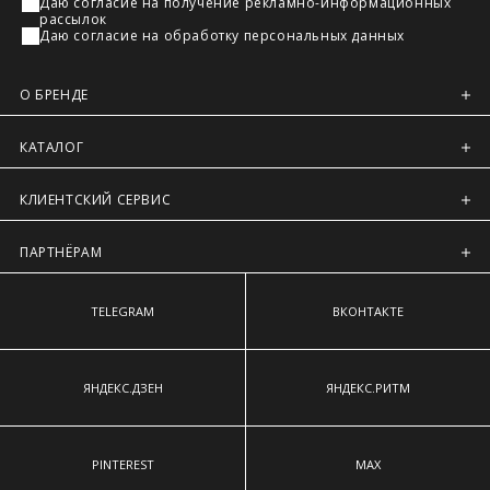
Даю согласие на получение рекламно-информационных
Регионы России, Московская обл., Ленинградская обл.
рассылок
Даю согласие на обработку персональных данных
Предварительно на сайте через платежную систему
Intellect Money.
О БРЕНДЕ
КАТАЛОГ
КЛИЕНТСКИЙ СЕРВИС
ПАРТНЁРАМ
TELEGRAM
ВКОНТАКТЕ
ЯНДЕКС.ДЗЕН
ЯНДЕКС.РИТМ
PINTEREST
MAX