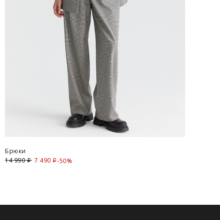
Брюки
14 990
7 490
Скидка
-50%
i
i