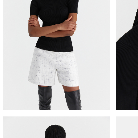
ДОСТАВКА
Вы можете выбрать для себя наиболее удобны
Курьерская доставка Dalli. Осуществляется
МКАД), а также в городах Липецк, Тамбов, К
Великий Новгород, Ростов-на-Дону, Новосиб
Действует во всех городах, где работает СД
Доставка до пункта выдачи СДЭК. Действует
Санкт-Петербурга, ЛО и МО, а также дополн
Великий Новгород, Уфа, Ростов-на-Дону, Но
ТАБЛИЦА 
Отправка EMS почтой России.
Условия доставки:
Российск
Междунар
Максимальный объём заказа ограничен стандар