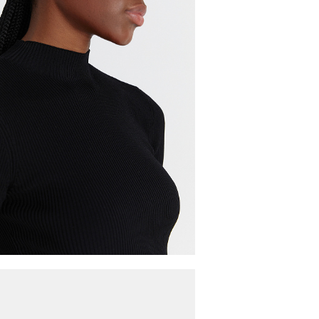
й вариант доставки:
 с примеркой без предоплаты. Действует в Москве, 
урск, Белгород, Владимир, Тверь, Калуга, Орёл, Во
ирск и Брянск. Курьерская доставка СДЭК. Осущес
ЭК.
 во всех городах, где работает СДЭК. Осуществля
ительно для городов: Самара, Краснодар, Нижнева
восибирск и Брянск.
З
РАЗМЕРОВ
ий размер/
42/XS
44/S
46/M
48/L
50/XL
одный размер
тной коробкой 40x30x20см. Обычно это не более 8 