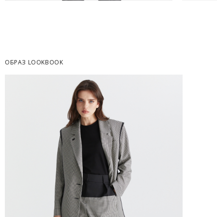
Часть товаров со скидкой не доступны для 
адресную доставку или в ПВЗ.
Срок доставки товаров в регионы может бы
курьерскими службами.
ОБРАЗ LOOKBOOK
ОПЛАТА
Москва
Оплата производится в момент получения з
Предварительно на сайте через платежную си
Регионы России, Московская обл., Ленингра
Предварительно на сайте через платежную си