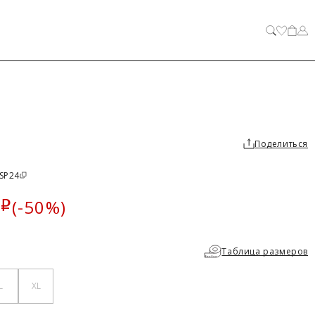
ЗАКРЫТЬ
Поделиться
 SP24
(-50%)
i
а
Таблица размеров
L
XL