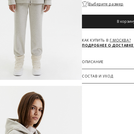
Необходимо
Выберите размер
выбрать
размер
В корзин
КАК КУПИТЬ В
Г.МОСКВА?
ПОДРОБНЕЕ О ДОСТАВКЕ
ОПИСАНИЕ
Стильная толстовка с ка
СОСТАВ И УХОД
полупальтовой ткани свет
силиконовым шевроном на
Основная ткань
карманами а-ля "кенгуру" 
92% Полиэстер, 8% Виско
Дополнительные материа
100% Полиэстер
З
РАЗМЕРОВ