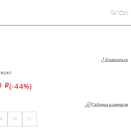
ЗАКРЫТЬ
Поделиться
6 W24
0
(-44%)
i
ка
Таблица размеров
48
50
52