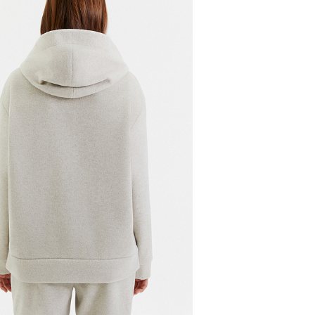
и, чтобы согласовать детали по доставке заказа.
 проверить соответствие заказа и качество, а та
ут.
соответствует данным вашего заказа (размер, цвет
стоимость доставки оплачивается.
на странице - достаточно ввести город.
звание города:
 с магазинов в Москве на фирменные магазины M.R
йзинг) доступно 4 единицы товара.
самовывоза из магазина партнера. Такой товар до