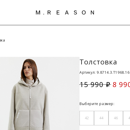
вка
Толстовка
Артикул: 9.8714.3.T1968.1
15 990
8 99
i
Скид
Выберите размер:
42
44
46