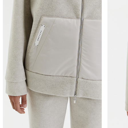
Курьер предварительно созванивается с вам
Вы имеете право открыть заказ до оплаты,
этой опцией. На примерку отводится 15 мин
Доставка не оплачивается, если товар не 
повреждения.
При отказе от заказа не по вине продавца 
Тариф рассчитывается в корзине и в форме 
Чтобы узнать стоимость доставки, введите на
Курьерская доставка Dalli 200 руб.
Самовывоз из пункта выдачи СДЭК 100 руб.
Перемещение товара, участвующего в Sale,
Москву также запрещено).
Для доставки в магазины-партнеры (франча
Часть товаров со скидкой не доступны для 
адресную доставку или в ПВЗ.