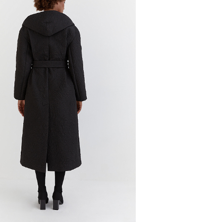
и, чтобы согласовать детали по доставке заказа.
 проверить соответствие заказа и качество, а та
ут.
соответствует данным вашего заказа (размер, цвет
стоимость доставки оплачивается.
на странице - достаточно ввести город.
звание города:
 с магазинов в Москве на фирменные магазины M.R
йзинг) доступно 4 единицы товара.
самовывоза из магазина партнера. Такой товар до