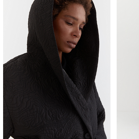
Курьер предварительно созванивается с вам
Вы имеете право открыть заказ до оплаты,
этой опцией. На примерку отводится 15 мин
Доставка не оплачивается, если товар не 
повреждения.
При отказе от заказа не по вине продавца 
Тариф рассчитывается в корзине и в форме 
Чтобы узнать стоимость доставки, введите на
Курьерская доставка Dalli 200 руб.
Самовывоз из пункта выдачи СДЭК 100 руб.
Перемещение товара, участвующего в Sale,
Москву также запрещено).
Для доставки в магазины-партнеры (франча
Часть товаров со скидкой не доступны для 
адресную доставку или в ПВЗ.