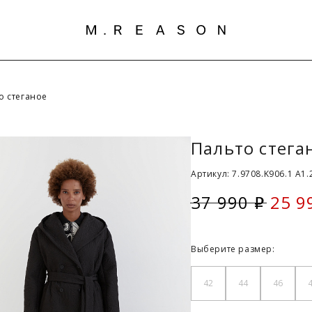
о стеганое
Пальто стега
Артикул: 7.9708.K906.1 A1.
37 990
25 9
i
Скид
Выберите размер:
42
44
46