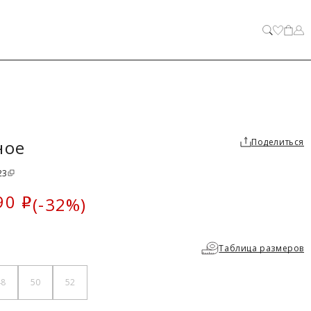
ЗАКРЫТЬ
ное
Поделиться
23
90
(-32%)
i
ка
Таблица размеров
48
50
52