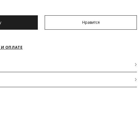
у
Нравится
АКРЫТЬ
 И ОПЛАТЕ
52/XXL
нного силуэта с застежкой на пуговицы по спинке из фактурной
104
88-90
АКРЫТЬ
112
ОК