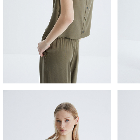
ТАБЛИЦА 
Российск
Междунар
Обхват гру
Обхват тал
Обхват бед
Обхват гру
горизонталь
лента паралл