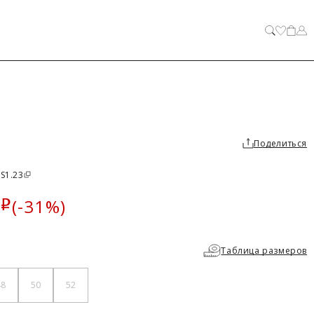
ЗАКРЫТЬ
Поделиться
 S1.23
(-31%)
i
а
Таблица размеров
48
50
52