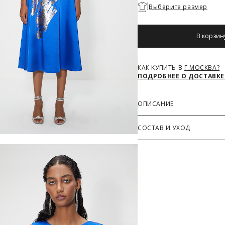
Необходимо
Выберите размер
выбрать
размер
В корзин
КАК КУПИТЬ В
Г.МОСКВА?
ПОДРОБНЕЕ О ДОСТАВКЕ
ОПИСАНИЕ
Роскошное платье с отрез
СОСТАВ И УХОД
образным вырезом горлови
декорировано абстрактны
Основная ткань
96% Полиэстер, 4% Эласта