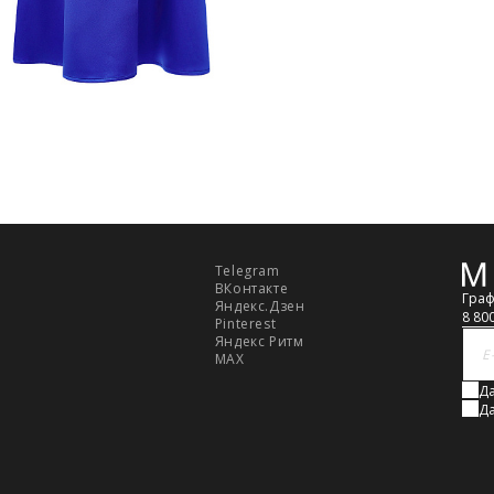
Telegram
Обр
ВКонтакте
связ
Граф
Яндекс.Дзен
8 80
Pinterest
Яндекс Ритм
MAX
Да
Да