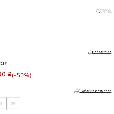
ЗАКРЫТЬ
Поделиться
Y23
90
(-50%)
i
ка
Таблица размеров
48
50