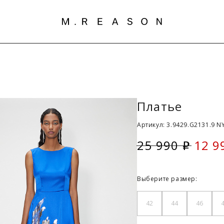
Платье
Артикул: 3.9429.G2131.9 N
25 990
12 9
i
Скид
Выберите размер:
42
44
46