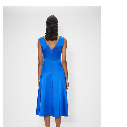
Часть товаров со скидкой не доступны для 
адресную доставку или в ПВЗ.
Срок доставки товаров в регионы может бы
курьерскими службами.
ОПЛАТА
Москва
Оплата производится в момент получения з
Предварительно на сайте через платежную си
Регионы России, Московская обл., Ленингра
Предварительно на сайте через платежную си