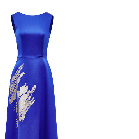
самовывоза из магазина партнера. Такой товар до
ть увеличен. Компания "М Ризон" не несет ответст
аказа наличными или банковской картой.
стему Intellect Money.
дская обл.
стему Intellect Money.