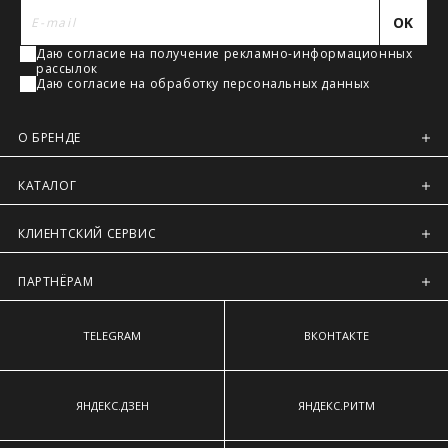
наиболее выступающим точкам ягодиц.
Регионы России, Московская обл., Ленинградская обл.
OK
Предварительно на сайте через платежную систему
Даю согласие на получение рекламно-информационных
Intellect Money.
рассылок
Даю согласие на обработку персональных данных
О БРЕНДЕ
КАТАЛОГ
КЛИЕНТСКИЙ СЕРВИС
ПАРТНЁРАМ
TELEGRAM
ВКОНТАКТЕ
ЯНДЕКС.ДЗЕН
ЯНДЕКС.РИТМ