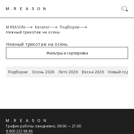
M.REASON
Каталог
Подборки
Нежный трикотаж на осень
Нежный трикотаж на осень
ОК
Фильтры и сортировка
Подборки
Осень 2026
Лето 2026
Весна 2026
Новый год 2
ТАБЛИЦА РАЗМЕРОВ
Российский
Обратная
размер/
42/XS
44/S
46/M
48/L
График работы: ежедневно, 09:00 — 21:00
Международный
связь
8 800 222 88 86
размер