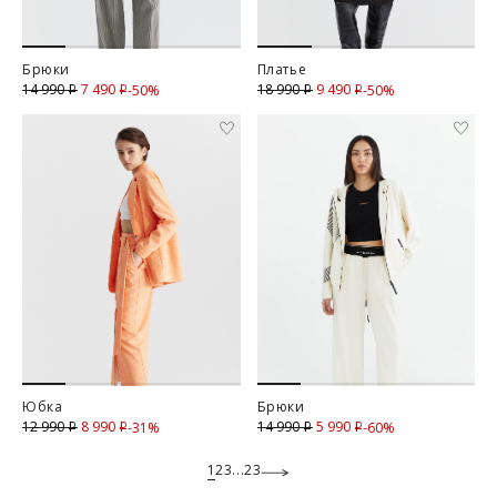
Брюки
Платье
7 490
Скидка
9 490
Скидка
14 990
18 990
-50%
-50%
i
i
i
i
Юбка
Брюки
8 990
Скидка
5 990
Скидка
12 990
14 990
-31%
-60%
i
i
i
i
1
2
3
...
23