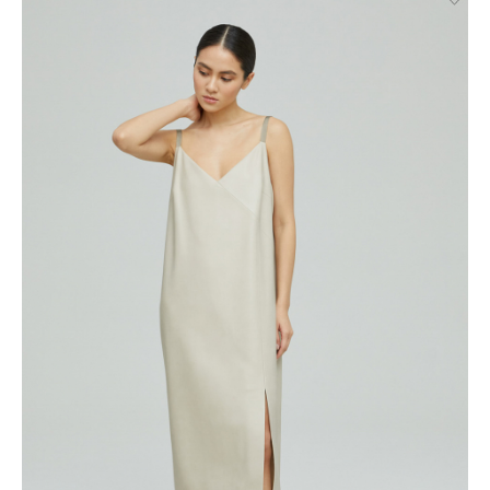
Великий Новгород, Ростов-на-Дону, Новосибирск и
Брянск. Курьерская доставка СДЭК. Осуществляется без
примерки с предоплатой. Действует во всех городах, где
работает СДЭК.
Доставка до пункта выдачи СДЭК. Действует во всех
городах, где работает СДЭК. Осуществляется с примеркой
без предоплаты для Москвы, Санкт-Петербурга, ЛО и МО,
а также дополнительно для городов: Самара, Краснодар,
Нижневартовск, Надым, Рязань, Кострома, Иваново,
Великий Новгород, Уфа, Ростов-на-Дону, Новосибирск и
Брянск.
Отправка EMS почтой России.
Условия доставки:
Максимальный объём заказа ограничен стандартной
коробкой 40x30x20см. Обычно это не более 8 летних вещей,
или пара лёгких курток, или 1 удлинённый пуховик. Если вы
хотите заказать больше — то наши менеджеры всё посчитают
и разделят ваш заказ на несколько, доставка за каждый заказ
будет оплачиваться отдельно, но всё приедет вместе в один
день.
Курьер предварительно созванивается с вами, чтобы
согласовать детали по доставке заказа.
Вы имеете право открыть заказ до оплаты, проверить
соответствие заказа и качество, а также примерить вещи