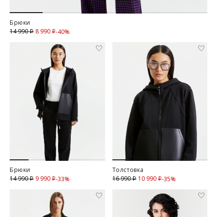
Брюки
8 990
Скидка
14 990
-40%
i
i
Брюки
Толстовка
9 990
Скидка
10 990
Скидка
14 990
16 990
-33%
-35%
i
i
i
i