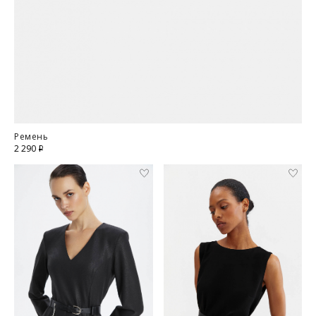
Обхват бедер (см)
92
96
100
104
Курьерская доставка Dalli 200 руб.
Самовывоз из пункта выдачи СДЭК 100 руб.
Перемещение товара, участвующего в Sale, с магазинов в
Москве на фирменные магазины M.REASON в регионы
запрещено (с регионов в Москву также запрещено).
Для доставки в магазины-партнеры (франчайзинг)
доступно 4 единицы товара.
Часть товаров со скидкой не доступны для самовывоза из
Ремень
магазина партнера. Такой товар доступен только по
2 290
i
предоплате 100% на адресную доставку или в ПВЗ.
Срок доставки товаров в регионы может быть увеличен.
Компания "М Ризон" не несет ответственности за
нарушение сроков доставки курьерскими службами.
ОПЛАТА
Москва
Оплата производится в момент получения заказа
наличными или банковской картой.
Предварительно на сайте через платежную систему
Обхват груди
— измеряют строго в горизонтальной
Intellect Money.