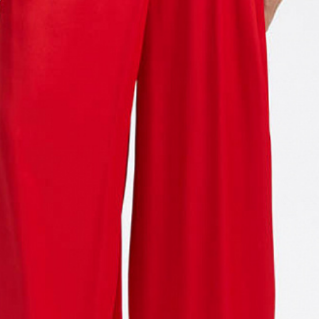
ди
— измеряют строго в
ной плоскости, те сантиметровая
ельно полу, спереди лента
рез выступающие точки грудных
ии
— измеряют в горизонтальной
измерительная лента проходит над
где самое узкое место фигуры.
ер
— измеряют в горизонтальной
о наиболее выступающим точкам