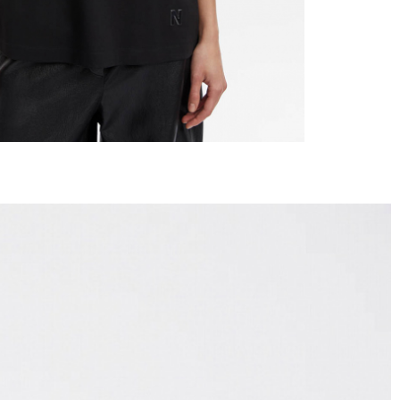
Санкт-Петербурге, ЛО и МО (не далее 20 км от
ронеж, Рязань, Кострома, Иваново, Самара,
твляется без примерки с предоплатой.
ется с примеркой без предоплаты для Москвы,
ртовск, Надым, Рязань, Кострома, Иваново,