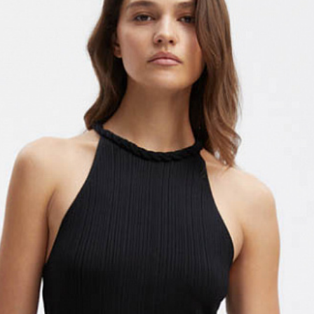
тной коробкой 40x30x20см. Обычно это не более 8 
 больше — то наши менеджеры всё посчитают и раз
о всё приедет вместе в один день.
и, чтобы согласовать детали по доставке заказа.
 проверить соответствие заказа и качество, а та
ут.
соответствует данным вашего заказа (размер, цвет
стоимость доставки оплачивается.
на странице - достаточно ввести город.
звание города: