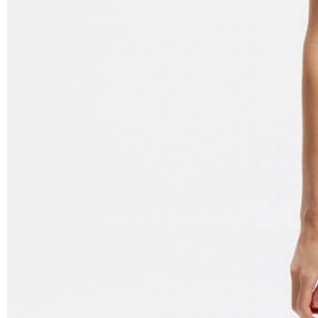
Самовывоз из пункта выдачи СДЭК 100 руб.
Перемещение товара, участвующего в Sale,
Москву также запрещено).
Для доставки в магазины-партнеры (франча
Часть товаров со скидкой не доступны для 
адресную доставку или в ПВЗ.
Срок доставки товаров в регионы может бы
курьерскими службами.
ТАБЛИЦА 
ОПЛАТА
Российск
Москва
Междунар
Оплата производится в момент получения з
Обхват гру
Предварительно на сайте через платежную си
Обхват тал
Регионы России, Московская обл., Ленингра
Обхват бед
Предварительно на сайте через платежную си