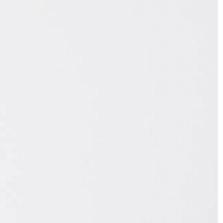
летних вещей, или пара лёгких курток, или 1
делят ваш заказ на несколько, доставка за
кже примерить вещи при выборе доставки с
, комплектация) или товар имеет внешние