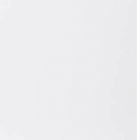
EASON в регионы запрещено (с регионов в
ступен только по предоплате 100% на
венности за нарушение сроков доставки
АКРЫТЬ
52/XXL
104
88-90
АКРЫТЬ
112