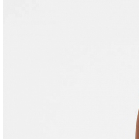
Условия доставки:
Максимальный объём заказа ограничен стандар
удлинённый пуховик. Если вы хотите заказать
каждый заказ будет оплачиваться отдельно, н
Курьер предварительно созванивается с вам
Вы имеете право открыть заказ до оплаты,
этой опцией. На примерку отводится 15 мин
Доставка не оплачивается, если товар не 
повреждения.
При отказе от заказа не по вине продавца 
Тариф рассчитывается в корзине и в форме 
Чтобы узнать стоимость доставки, введите на
Курьерская доставка Dalli 200 руб.