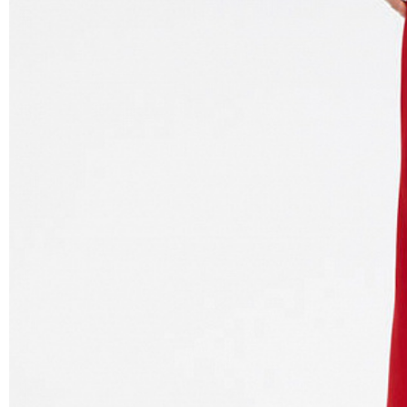
Обхват гру
горизонталь
лента паралл
проходит че
желез.
Обхват тал
плоскости, 
пупком, там 
Обхват бёд
плоскости п
ягодиц.