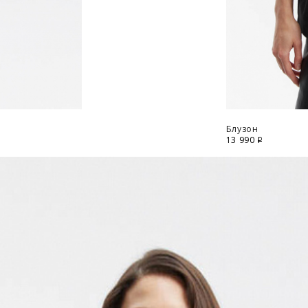
Блузон
й вариант доставки:
13 990
i
 с примеркой без предоплаты. Действует в Москве, 
урск, Белгород, Владимир, Тверь, Калуга, Орёл, Во
ирск и Брянск. Курьерская доставка СДЭК. Осущес
ЭК.
 во всех городах, где работает СДЭК. Осуществля
ительно для городов: Самара, Краснодар, Нижнева
восибирск и Брянск.