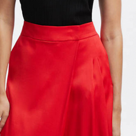
 с магазинов в Москве на фирменные магазины M.R
йзинг) доступно 4 единицы товара.
самовывоза из магазина партнера. Такой товар до
ть увеличен. Компания "М Ризон" не несет ответст
З
РАЗМЕРОВ
ий размер/
42/XS
44/S
46/M
48/L
50/XL
одный размер
аказа наличными или банковской картой.
ди (см)
84
88
92
96
100
стему Intellect Money.
ии (см)
66-68
70-72
74-76
80-82
84-86
З
дская обл.
ер (см)
92
96
100
104
108
стему Intellect Money.