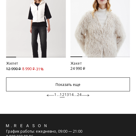
Жилет
Жакет
24 990
8 990
Скидка
12 990
-31%
i
i
i
Показать еще
1
...
12
13
14
...
24
Обратная
График работы: ежедневно, 09:00 — 21:00