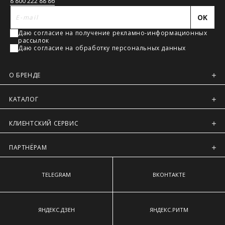
связь
8 800 222 88 86
OK
Даю согласие на получение рекламно-информационных
рассылок
Даю согласие на обработку персональных данных
О БРЕНДЕ
КАТАЛОГ
КЛИЕНТСКИЙ СЕРВИС
ПАРТНЁРАМ
TELEGRAM
ВКОНТАКТЕ
ЯНДЕКС.ДЗЕН
ЯНДЕКС.РИТМ