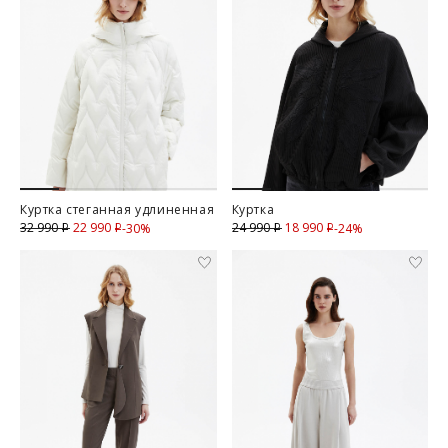
Куртка стеганная удлиненная
Куртка
22 990
Скидка
18 990
Скидка
32 990
24 990
-30%
-24%
i
i
i
i