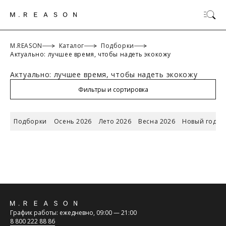
M.REASON
Каталог
Подборки
Актуально: лучшее время, чтобы надеть экокожу
Актуально: лучшее время, чтобы надеть экокожу
ОК
Фильтры и сортировка
Подборки
Осень 2026
Лето 2026
Весна 2026
Новый год 2
ТАБЛИЦА РАЗМЕРОВ
Российский
Обратная
размер/
42/XS
44/S
46/M
48/L
График работы: ежедневно, 09:00 — 21:00
Международный
связь
8 800 222 88 86
размер