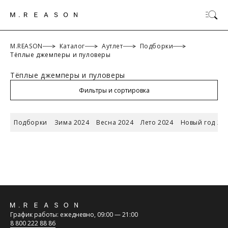
M.REASON
Каталог
Аутлет
Подборки
Тёплые джемперы и пуловеры
Тёплые джемперы и пуловеры
ОК
Фильтры и сортировка
Подборки
Зима 2024
Весна 2024
Лето 2024
Новый год 20
ТАБЛИЦА РАЗМЕРОВ
Российский
Обратная
размер/
42/XS
44/S
46/M
48/L
График работы: ежедневно, 09:00 — 21:00
Международный
связь
8 800 222 88 86
размер