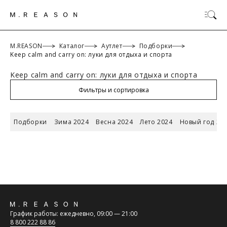
M.REASON
Каталог
Аутлет
Подборки
Keep calm and carry on: луки для отдыха и спорта
Keep calm and carry on: луки для отдыха и спорта
ОК
Фильтры и сортировка
Подборки
Зима 2024
Весна 2024
Лето 2024
Новый год 20
ТАБЛИЦА РАЗМЕРОВ
Российский
Обратная
размер/
42/XS
44/S
46/M
48/L
График работы: ежедневно, 09:00 — 21:00
Международный
связь
8 800 222 88 86
размер