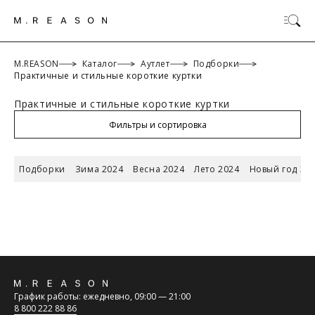
M.REASON
Каталог
Аутлет
Подборки
Практичные и стильные короткие куртки
Практичные и стильные короткие куртки
ОК
Фильтры и сортировка
Подборки
Зима 2024
Весна 2024
Лето 2024
Новый год 20
ТАБЛИЦА РАЗМЕРОВ
Российский
Обратная
размер/
42/XS
44/S
46/M
48/L
График работы: ежедневно, 09:00 — 21:00
Международный
связь
8 800 222 88 86
размер