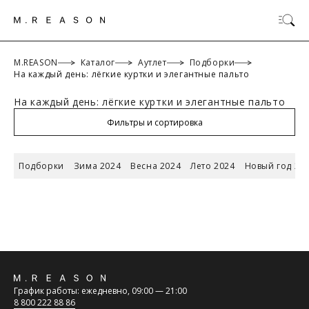
M.REASON
Каталог
Аутлет
Подборки
На каждый день: лёгкие куртки и элегантные пальто
На каждый день: лёгкие куртки и элегантные пальто
ОК
Фильтры и сортировка
Подборки
Зима 2024
Весна 2024
Лето 2024
Новый год 20
ТАБЛИЦА РАЗМЕРОВ
Российский
Обратная
размер/
42/XS
44/S
46/M
48/L
График работы: ежедневно, 09:00 — 21:00
Международный
связь
8 800 222 88 86
размер