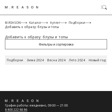
M.REASON
Каталог
Аутлет
Подборки
Добавить к образу: блузы и топы
Добавить к образу: блузы и топы
ОК
Фильтры и сортировка
Подборки
Зима 2024
Весна 2024
Лето 2024
Новый год 20
ТАБЛИЦА РАЗМЕРОВ
Российский
Обратная
размер/
42/XS
44/S
46/M
48/L
График работы: ежедневно, 09:00 — 21:00
Международный
связь
8 800 222 88 86
размер