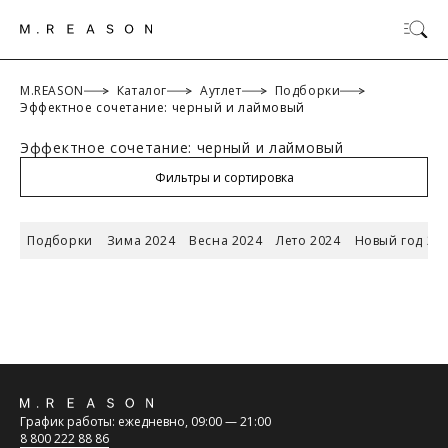
M.REASON
Каталог
Аутлет
Подборки
Эффектное сочетание: черный и лаймовый
Эффектное сочетание: черный и лаймовый
ОК
Фильтры и сортировка
Подборки
Зима 2024
Весна 2024
Лето 2024
Новый год 20
ТАБЛИЦА РАЗМЕРОВ
Российский
Обратная
размер/
42/XS
44/S
46/M
48/L
График работы: ежедневно, 09:00 — 21:00
Международный
связь
8 800 222 88 86
размер