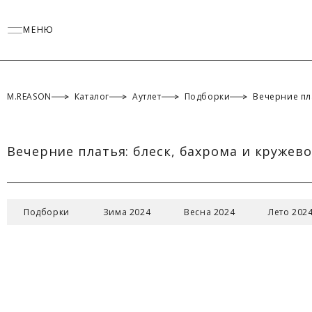
МЕНЮ
M.REASON
Каталог
Аутлет
Подборки
Вечерние пл
Вечерние платья: блеск, бахрома и кружево
ТАБЛИЦА 
Подборки
Зима 2024
Весна 2024
Лето 202
Российск
Междунар
Обхват гру
Обхват тал