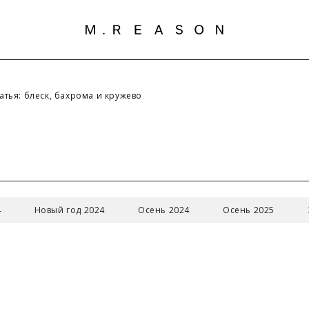
атья: блеск, бахрома и кружево
З
РАЗМЕРОВ
4
Новый год 2024
Осень 2024
Осень 2025
ий размер/
42/XS
44/S
46/M
48/L
50/XL
одный размер
ди (см)
84
88
92
96
100
ии (см)
66-68
70-72
74-76
80-82
84-86