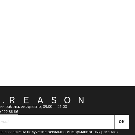
АКРЫТЬ
112
ОК
атная
ь
ик работы: ежедневно, 09:00 — 21:00
0 222 88 86
OK
ю согласие на получение рекламно-информационных рассылок