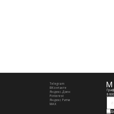
З
ер (см)
92
96
100
104
108
ди
— измеряют строго в
ной плоскости, те сантиметровая
ельно полу, спереди лента
рез выступающие точки грудных
ии
— измеряют в горизонтальной
измерительная лента проходит над
где самое узкое место фигуры.
ер
— измеряют в горизонтальной
о наиболее выступающим точкам
Telegram
Обр
ВКонтакте
связ
Граф
Яндекс.Дзен
8 80
Pinterest
Яндекс Ритм
MAX
Да