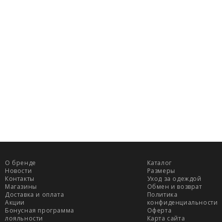
Обхват бед
Обхват гру
горизонталь
лента паралл
проходит че
желез.
Обхват тал
плоскости, 
пупком, там 
Обхват бёд
плоскости п
ягодиц.
О бренде
Каталог
Новости
Размеры
Контакты
Уход за одеждой
Магазины
Обмен и возврат
Доставка и оплата
Политика
Акции
конфиденциальности
ДОСТАВКА
Бонусная программа
Оферта
лояльности
Карта сайта