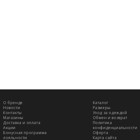
Обхват бед
Обхват гру
горизонталь
лента паралл
проходит че
желез.
Обхват тал
плоскости, 
пупком, там 
Обхват бёд
плоскости п
ягодиц.
О бренде
Каталог
Новости
Размеры
Контакты
Уход за одеждой
Магазины
Обмен и возврат
Доставка и оплата
Политика
Акции
конфиденциальности
ДОСТАВКА
Бонусная программа
Оферта
лояльности
Карта сайта