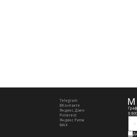
З
ер (см)
92
96
100
104
108
ди
— измеряют строго в
ной плоскости, те сантиметровая
ельно полу, спереди лента
рез выступающие точки грудных
ии
— измеряют в горизонтальной
измерительная лента проходит над
где самое узкое место фигуры.
ер
— измеряют в горизонтальной
о наиболее выступающим точкам
Telegram
Обр
ВКонтакте
связ
Граф
Яндекс.Дзен
8 80
Pinterest
Яндекс Ритм
MAX
Да