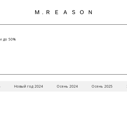
ки до 50%
З
РАЗМЕРОВ
4
Новый год 2024
Осень 2024
Осень 2025
ий размер/
42/XS
44/S
46/M
48/L
50/XL
одный размер
ди (см)
84
88
92
96
100
ии (см)
66-68
70-72
74-76
80-82
84-86