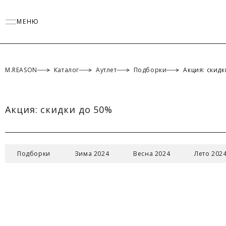
МЕНЮ
M.REASON
Каталог
Аутлет
Подборки
Акция: скид
Акция: скидки до 50%
ТАБЛИЦА 
Подборки
Зима 2024
Весна 2024
Лето 202
Российск
Междунар
Обхват гру
Обхват тал