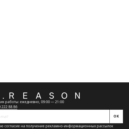
АКРЫТЬ
112
ОК
атная
ь
ик работы: ежедневно, 09:00 — 21:00
0 222 88 86
OK
ю согласие на получение рекламно-информационных рассылок